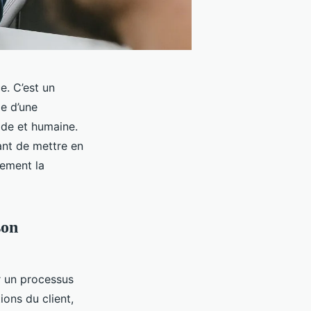
e. C’est un
le d’une
pide et humaine.
ant de mettre en
lement la
son
r un processus
ions du client,