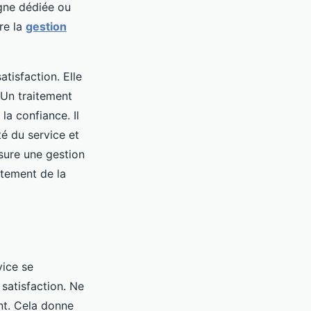
igne dédiée ou
re la
gestion
tisfaction. Elle
. Un traitement
la confiance. Il
té du service et
ssure une gestion
ctement de la
vice se
 satisfaction. Ne
nt. Cela donne