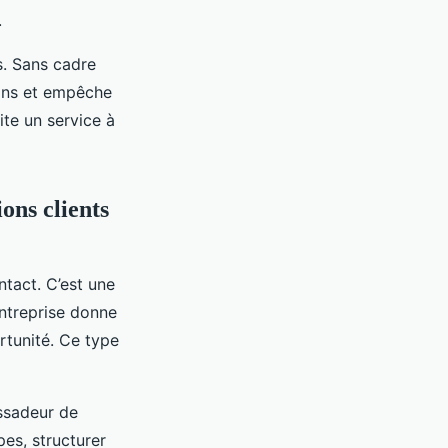
.
s. Sans cadre
lons et empêche
ite un service à
ions clients
ntact. C’est une
entreprise donne
rtunité. Ce type
assadeur de
pes, structurer