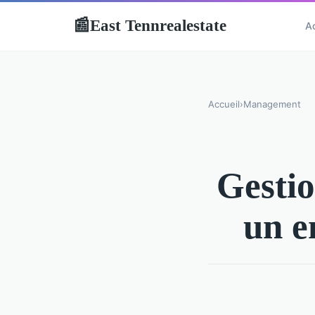
East Tennrealestate
📰
A
Accueil
›
Management
Gestio
un e