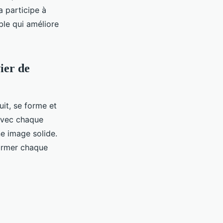
a participe à
ble qui améliore
ier de
uit, se forme et
 avec chaque
ne image solide.
former chaque