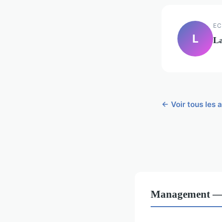
EC
L
L
← Voir tous les
Management — 