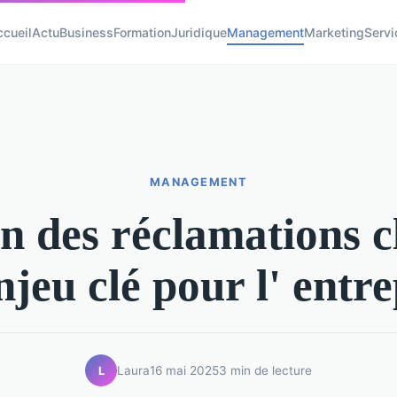
ccueil
Actu
Business
Formation
Juridique
Management
Marketing
Servi
MANAGEMENT
n des réclamations cl
njeu clé pour l' entre
Laura
16 mai 2025
3 min de lecture
L