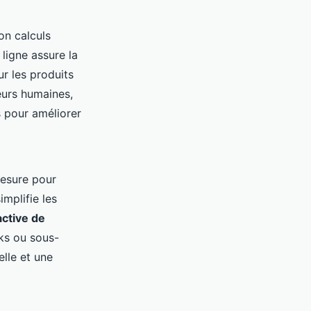
on calculs
 ligne assure la
r les produits
reurs humaines,
s pour améliorer
mesure pour
implifie les
active de
cks ou sous-
elle et une