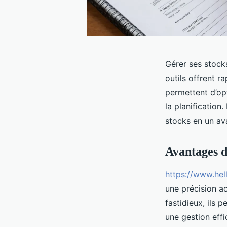
Gérer ses stocks
outils offrent ra
permettent d’opt
la planificatio
stocks en un av
Avantages de
https://www.hel
une précision a
fastidieux, ils
une gestion eff