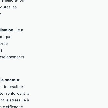
e amélioration
toutes les
e.
lisation
. Leur
 où que
force
s.
renseignements
 le secteur
 de résultats
é) renforcent la
t le stress lié à
 d’efficacité