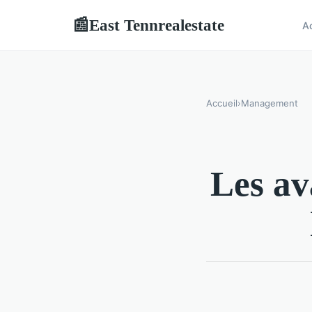
East Tennrealestate
📰
A
Accueil
›
Management
Les av