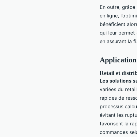
En outre, grâce
en ligne, l’optim
bénéficient alor
qui leur permet 
en assurant la f
Application 
Retail et distr
Les solutions 
variées du retai
rapides de resso
processus calcul
évitant les ruptu
favorisent la ra
commandes selo