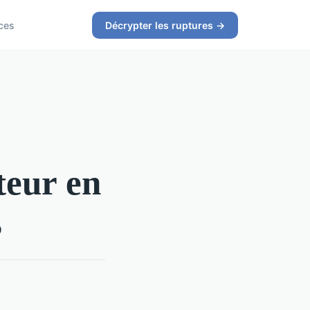
ces
Décrypter les ruptures →
teur en
s