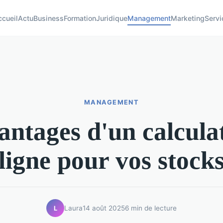
ccueil
Actu
Business
Formation
Juridique
Management
Marketing
Servi
MANAGEMENT
antages d'un calcula
ligne pour vos stock
Laura
14 août 2025
6 min de lecture
L