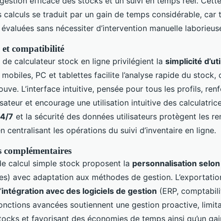
estion efficace des stocks et un suivi en temps réel. Cett
s calculs se traduit par un gain de temps considérable, car 
évaluées sans nécessiter d’intervention manuelle laborieus
s et compatibilité
de calculateur stock en ligne privilégient la
simplicité d’uti
r mobiles, PC et tablettes facilite l’analyse rapide du stock,
trouve. L’interface intuitive, pensée pour tous les profils, ren
isateur et encourage une utilisation intuitive des calculatrice
24/7
et la sécurité des données utilisateurs protègent les 
en centralisant les opérations du suivi d’inventaire en ligne.
s complémentaires
 de calcul simple stock proposent la
personnalisation selon
) avec adaptation aux méthodes de gestion. L’exportation
’
intégration avec des logiciels de gestion
(ERP, comptabilit
 fonctions avancées soutiennent une gestion proactive, limitan
tocks et favorisant des économies de temps ainsi qu’un gain