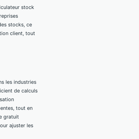
lculateur stock
treprises
des stocks, ce
ion client, tout
s les industries
icient de calculs
sation
ventes, tout en
e gratuit
our ajuster les