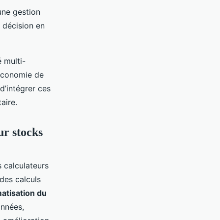
 une gestion
e décision en
 multi-
’économie de
 d’intégrer ces
aire.
ur stocks
 calculateurs
des calculs
atisation du
onnées,