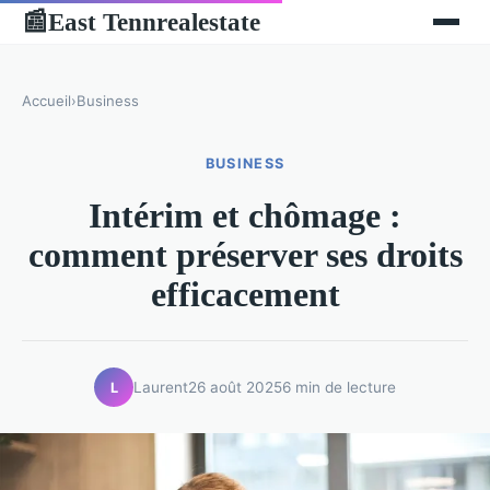
East Tennrealestate
📰
Accueil
›
Business
BUSINESS
Intérim et chômage :
comment préserver ses droits
efficacement
Laurent
26 août 2025
6 min de lecture
L