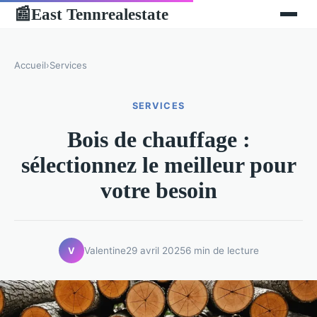
East Tennrealestate
📰
Accueil
›
Services
SERVICES
Bois de chauffage :
sélectionnez le meilleur pour
votre besoin
Valentine
29 avril 2025
6 min de lecture
V